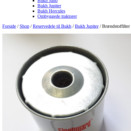
Bukh Juno
Bukh Jupiter
Bukh Hercules
Ombyggede traktorer
Forside
/
Shop
/
Reservedele til Bukh
/
Bukh Jupiter
/ Brændstoffilter