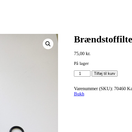
Brændstoffilt
75,00
kr.
På lager
Brændstoffilter
Tilføj til kurv
antal
Varenummer (SKU):
70460
Ka
Bukh