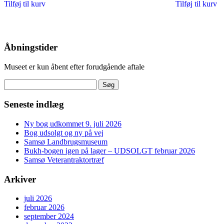
Tilføj til kurv
Tilføj til kurv
Åbningstider
Museet er kun åbent efter forudgående aftale
Søg
efter:
Seneste indlæg
Ny bog udkommet 9. juli 2026
Bog udsolgt og ny på vej
Samsø Landbrugsmuseum
Bukh-bogen igen på lager – UDSOLGT februar 2026
Samsø Veterantraktortræf
Arkiver
juli 2026
februar 2026
september 2024