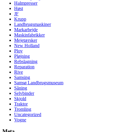
Halmpresser
Høst
JF
Krupp
Landbrugsmaskiner
Markarbejde
Maskinfabrikker
Mejetærsker
New Holland
Plov
Pløjning
Rebslagning
Reparation
Rive
Samsing
Samsø Landbrugsmuseum
Såning
Selvbinder
Skjold
Traktor
Tromling
Uncategorized
Vogne
Meta