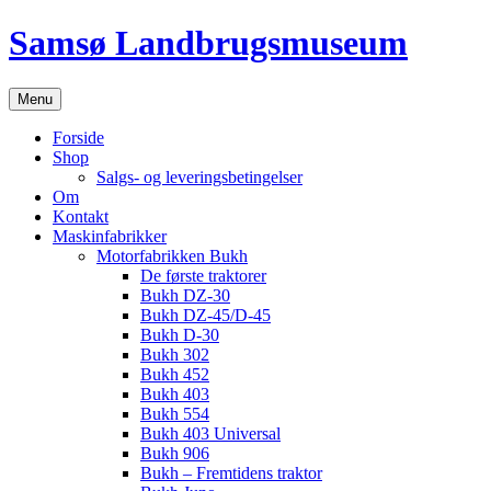
Hop
Samsø Landbrugsmuseum
til
indhold
Menu
Forside
Shop
Salgs- og leveringsbetingelser
Om
Kontakt
Maskinfabrikker
Motorfabrikken Bukh
De første traktorer
Bukh DZ-30
Bukh DZ-45/D-45
Bukh D-30
Bukh 302
Bukh 452
Bukh 403
Bukh 554
Bukh 403 Universal
Bukh 906
Bukh – Fremtidens traktor