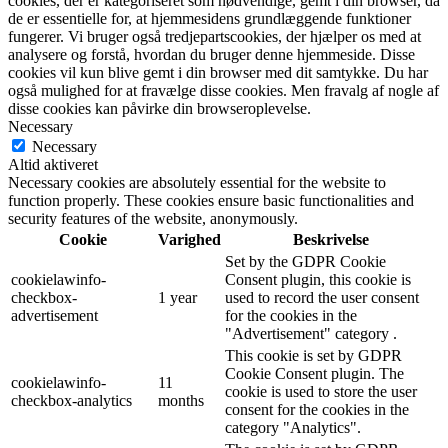
cookies, der er kategoriseret som nødvendige, gemt i din browser, da
de er essentielle for, at hjemmesidens grundlæggende funktioner
fungerer.
Vi bruger også tredjepartscookies, der hjælper os med at
analysere og forstå, hvordan du bruger denne hjemmeside.
Disse
cookies vil kun blive gemt i din browser med dit samtykke.
Du har
også mulighed for at fravælge disse cookies.
Men fravalg af nogle af
disse cookies kan påvirke din browseroplevelse.
Necessary
Necessary
Altid aktiveret
Necessary cookies are absolutely essential for the website to
function properly. These cookies ensure basic functionalities and
security features of the website, anonymously.
Cookie
Varighed
Beskrivelse
Set by the GDPR Cookie
cookielawinfo-
Consent plugin, this cookie is
checkbox-
1 year
used to record the user consent
advertisement
for the cookies in the
"Advertisement" category .
This cookie is set by GDPR
Cookie Consent plugin. The
cookielawinfo-
11
cookie is used to store the user
checkbox-analytics
months
consent for the cookies in the
category "Analytics".