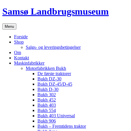
Hop
Samsø Landbrugsmuseum
til
indhold
Menu
Forside
Shop
Salgs- og leveringsbetingelser
Om
Kontakt
Maskinfabrikker
Motorfabrikken Bukh
De første traktorer
Bukh DZ-30
Bukh DZ-45/D-45
Bukh D-30
Bukh 302
Bukh 452
Bukh 403
Bukh 554
Bukh 403 Universal
Bukh 906
Bukh – Fremtidens traktor