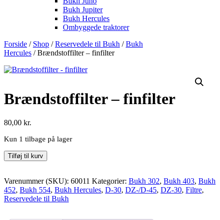
Bukh Juno
Bukh Jupiter
Bukh Hercules
Ombyggede traktorer
Forside
/
Shop
/
Reservedele til Bukh
/
Bukh
Hercules
/ Brændstoffilter – finfilter
Brændstoffilter – finfilter
80,00
kr.
Kun 1 tilbage på lager
Brændstoffilter
Tilføj til kurv
-
finfilter
antal
Varenummer (SKU):
60011
Kategorier:
Bukh 302
,
Bukh 403
,
Bukh
452
,
Bukh 554
,
Bukh Hercules
,
D-30
,
DZ-/D-45
,
DZ-30
,
Filtre
,
Reservedele til Bukh