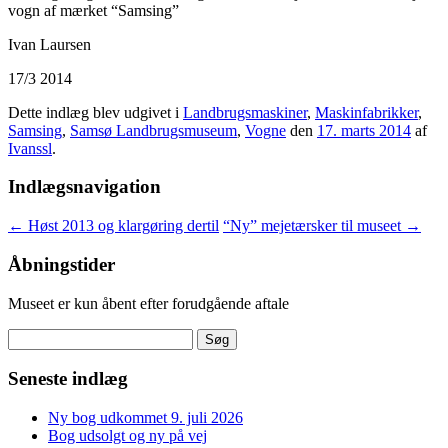
vogn af mærket “Samsing”
Ivan Laursen
17/3 2014
Dette indlæg blev udgivet i
Landbrugsmaskiner
,
Maskinfabrikker
,
Samsing
,
Samsø Landbrugsmuseum
,
Vogne
den
17. marts 2014
af
Ivanssl
.
Indlægsnavigation
←
Høst 2013 og klargøring dertil
“Ny” mejetærsker til museet
→
Åbningstider
Museet er kun åbent efter forudgående aftale
Søg
efter:
Seneste indlæg
Ny bog udkommet 9. juli 2026
Bog udsolgt og ny på vej