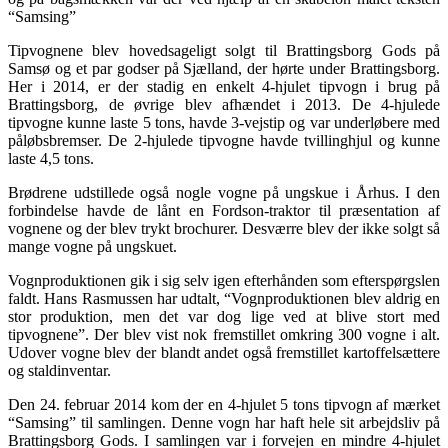
“Samsing”
Tipvognene blev hovedsageligt solgt til Brattingsborg Gods på
Samsø og et par godser på Sjælland, der hørte under Brattingsborg.
Her i 2014, er der stadig en enkelt 4-hjulet tipvogn i brug på
Brattingsborg, de øvrige blev afhændet i 2013. De 4-hjulede
tipvogne kunne laste 5 tons, havde 3-vejstip og var underløbere med
påløbsbremser. De 2-hjulede tipvogne havde tvillinghjul og kunne
laste 4,5 tons.
Brødrene udstillede også nogle vogne på ungskue i Århus. I den
forbindelse havde de lånt en Fordson-traktor til præsentation af
vognene og der blev trykt brochurer. Desværre blev der ikke solgt så
mange vogne på ungskuet.
Vognproduktionen gik i sig selv igen efterhånden som efterspørgslen
faldt. Hans Rasmussen har udtalt, “Vognproduktionen blev aldrig en
stor produktion, men det var dog lige ved at blive stort med
tipvognene”. Der blev vist nok fremstillet omkring 300 vogne i alt.
Udover vogne blev der blandt andet også fremstillet kartoffelsættere
og staldinventar.
Den 24. februar 2014 kom der en 4-hjulet 5 tons tipvogn af mærket
“Samsing” til samlingen. Denne vogn har haft hele sit arbejdsliv på
Brattingsborg Gods. I samlingen var i forvejen en mindre 4-hjulet