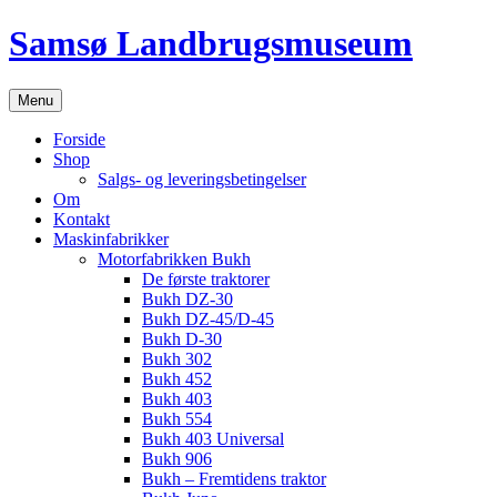
Hop
Samsø Landbrugsmuseum
til
indhold
Menu
Forside
Shop
Salgs- og leveringsbetingelser
Om
Kontakt
Maskinfabrikker
Motorfabrikken Bukh
De første traktorer
Bukh DZ-30
Bukh DZ-45/D-45
Bukh D-30
Bukh 302
Bukh 452
Bukh 403
Bukh 554
Bukh 403 Universal
Bukh 906
Bukh – Fremtidens traktor