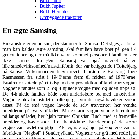
Bukh Juno
Bukh Jupiter
Bukh Hercules
Ombyggede traktorer
En ægte Samsing
En samsing er en person, der stammer fra Samsø. Det siges, at for at
man kan kaldes ægte samsing, skal familien have boet på øen i 4
generationer og der må ikke være kommet personer i familien, der
ikke stammer fra øen. Samsing var også navnet på en
lille smedevirksomhed/maskinfabrik, der var beliggende i Toftebjerg
på Samsø. Virksomheden blev drevet af brødrene Hans og Tage
Rasmussen fra sidst i 1940’erne frem til midten af 1970’erne.
Brødrene startede på et tidspunkt en produktion af landbrugsvogne.
Vognene fandtes som 2- og 4-hjulede vogne med og uden tippelad.
De 4-hjulede fandtes både som underløbere og med autostyring.
Vognene blev fremstillet i Toftebjerg, hvor der også havde en svend
ansat. På de små vogne lavede de selv træværket, her vendte
brædderne på tværs af ladet. På de større vogne vendte brædderne
på langs af ladet, her hjalp tømrer Christian Buch med at fremstille
brædder og høvle spor til en kantskinne. Brædderne på de større
vogne var høvlet og pløjet. Aksler, nav og hjul på vognene var fra
fabrikken “Nagbøl” i Sønderjylland. Vognene var grå med røde hjul
og på bagsmækken var der ved hjælp af en skabelon malet teksten