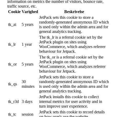
information on metrics the number of visitors, bounce rate,
traffic source, etc.
Cookie
Varighed
Beskrivelse
JetPack sets this cookie to store a
randomly-generated anonymous ID which
tk_ai
5 years
is used only within the admin area and for
general analytics tracking.
The tk_lr is a referral cookie set by the
JetPack plugin on sites using
tk_lr
1 year
WooCommerce, which analyzes referrer
behaviour for Jetpack.
The tk_or is a referral cookie set by the
JetPack plugin on sites using
tk_or
5 years
WooCommerce, which analyzes referrer
behaviour for Jetpack.
JetPack sets this cookie to store a
30
randomly-generated anonymous ID which
tk_qs
minutes
is used only within the admin area and for
general analytics tracking.
JetPack installs this cookie to collect
tk_r3d
3 days
internal metrics for user activity and in
turn improve user experience.
JetPack sets this cookie to record details
tk_tc
session
on how user's use the website.