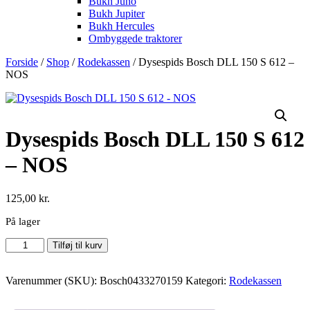
Bukh Juno
Bukh Jupiter
Bukh Hercules
Ombyggede traktorer
Forside
/
Shop
/
Rodekassen
/ Dysespids Bosch DLL 150 S 612 –
NOS
Dysespids Bosch DLL 150 S 612
– NOS
125,00
kr.
På lager
Dysespids
Tilføj til kurv
Bosch
DLL
150
Varenummer (SKU):
Bosch0433270159
Kategori:
Rodekassen
S
612