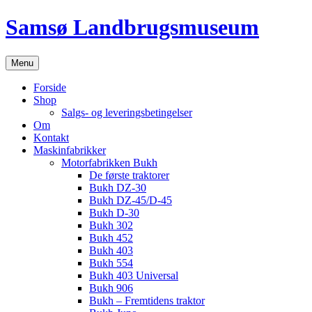
Hop
Samsø Landbrugsmuseum
til
indhold
Menu
Forside
Shop
Salgs- og leveringsbetingelser
Om
Kontakt
Maskinfabrikker
Motorfabrikken Bukh
De første traktorer
Bukh DZ-30
Bukh DZ-45/D-45
Bukh D-30
Bukh 302
Bukh 452
Bukh 403
Bukh 554
Bukh 403 Universal
Bukh 906
Bukh – Fremtidens traktor