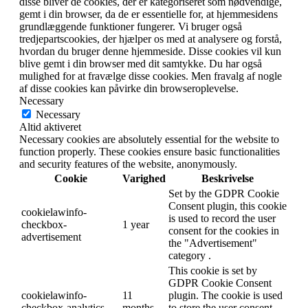
disse bliver de cookies, der er kategoriseret som nødvendige,
gemt i din browser, da de er essentielle for, at hjemmesidens
grundlæggende funktioner fungerer.
Vi bruger også
tredjepartscookies, der hjælper os med at analysere og forstå,
hvordan du bruger denne hjemmeside.
Disse cookies vil kun
blive gemt i din browser med dit samtykke.
Du har også
mulighed for at fravælge disse cookies.
Men fravalg af nogle
af disse cookies kan påvirke din browseroplevelse.
Necessary
Necessary
Altid aktiveret
Necessary cookies are absolutely essential for the website to
function properly. These cookies ensure basic functionalities
and security features of the website, anonymously.
Cookie
Varighed
Beskrivelse
Set by the GDPR Cookie
Consent plugin, this cookie
cookielawinfo-
is used to record the user
checkbox-
1 year
consent for the cookies in
advertisement
the "Advertisement"
category .
This cookie is set by
GDPR Cookie Consent
cookielawinfo-
11
plugin. The cookie is used
checkbox-analytics
months
to store the user consent