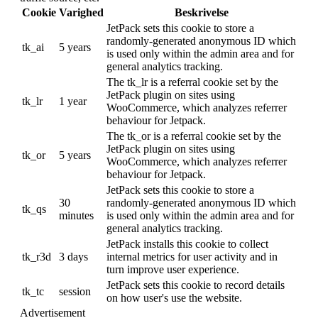
Cookie
Varighed
Beskrivelse
JetPack sets this cookie to store a
randomly-generated anonymous ID which
tk_ai
5 years
is used only within the admin area and for
general analytics tracking.
The tk_lr is a referral cookie set by the
JetPack plugin on sites using
tk_lr
1 year
WooCommerce, which analyzes referrer
behaviour for Jetpack.
The tk_or is a referral cookie set by the
JetPack plugin on sites using
tk_or
5 years
WooCommerce, which analyzes referrer
behaviour for Jetpack.
JetPack sets this cookie to store a
30
randomly-generated anonymous ID which
tk_qs
minutes
is used only within the admin area and for
general analytics tracking.
JetPack installs this cookie to collect
tk_r3d
3 days
internal metrics for user activity and in
turn improve user experience.
JetPack sets this cookie to record details
tk_tc
session
on how user's use the website.
Advertisement