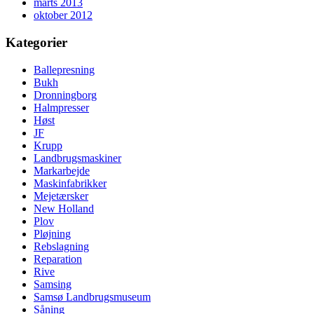
marts 2013
oktober 2012
Kategorier
Ballepresning
Bukh
Dronningborg
Halmpresser
Høst
JF
Krupp
Landbrugsmaskiner
Markarbejde
Maskinfabrikker
Mejetærsker
New Holland
Plov
Pløjning
Rebslagning
Reparation
Rive
Samsing
Samsø Landbrugsmuseum
Såning