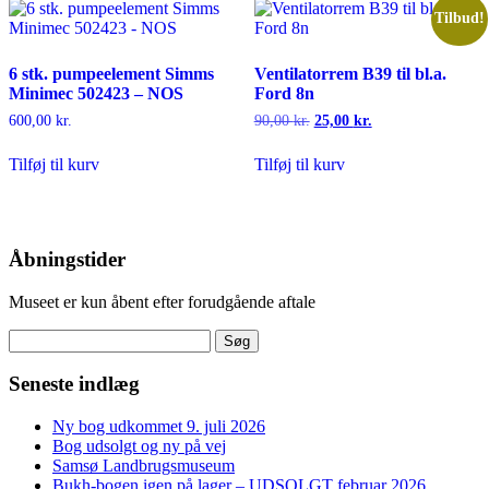
Tilbud!
6 stk. pumpeelement Simms
Ventilatorrem B39 til bl.a.
Minimec 502423 – NOS
Ford 8n
Den
Den
600,00
kr.
90,00
kr.
25,00
kr.
oprindelige
aktuelle
pris
pris
Tilføj til kurv
Tilføj til kurv
var:
er:
90,00 kr..
25,00 kr..
Åbningstider
Museet er kun åbent efter forudgående aftale
Søg
efter:
Seneste indlæg
Ny bog udkommet 9. juli 2026
Bog udsolgt og ny på vej
Samsø Landbrugsmuseum
Bukh-bogen igen på lager – UDSOLGT februar 2026