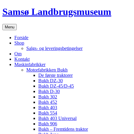
Hop
Samsø Landbrugsmuseum
til
indhold
Menu
Forside
Shop
Salgs- og leveringsbetingelser
Om
Kontakt
Maskinfabrikker
Motorfabrikken Bukh
De første traktorer
Bukh DZ-30
Bukh DZ-45/D-45
Bukh D-30
Bukh 302
Bukh 452
Bukh 403
Bukh 554
Bukh 403 Universal
Bukh 906
Bukh – Fremtidens traktor