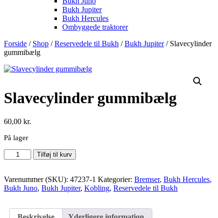
Bukh Juno
Bukh Jupiter
Bukh Hercules
Ombyggede traktorer
Forside
/
Shop
/
Reservedele til Bukh
/
Bukh Jupiter
/ Slavecylinder
gummibælg
Slavecylinder gummibælg
60,00
kr.
På lager
Slavecylinder
Tilføj til kurv
gummibælg
antal
Varenummer (SKU):
47237-1
Kategorier:
Bremser
,
Bukh Hercules
,
Bukh Juno
,
Bukh Jupiter
,
Kobling
,
Reservedele til Bukh
Beskrivelse
Yderligere information