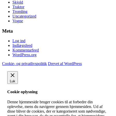
Skjold
Traktor
Tromling
Uncategorized
Vogne
Meta
Log ind
Indlægsfeed
Kommentarfeed
WordPress.org
Cookie- og privatlivspolitik
Drevet af WordPress
Luk
Cookie oplysning
Denne hjemmeside bruger cookies til at forbedre din
oplevelse, mens du navigerer gennem hjemmesiden.
Ud af
disse bliver de cookies, der er kategoriseret som nødvendige,
gemt i din browser, da de er essentielle for, at hjemmesidens