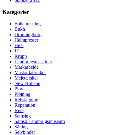
oktober 2012
Kategorier
Ballepresning
Bukh
Dronningborg
Halmpresser
Høst
JF
Krupp
Landbrugsmaskiner
Markarbejde
Maskinfabrikker
Mejetærsker
New Holland
Plov
Pløjning
Rebslagning
Reparation
Rive
Samsing
Samsø Landbrugsmuseum
Såning
Selvbinder