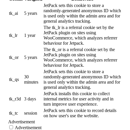
JetPack sets this cookie to store a
randomly-generated anonymous ID which
tk_ai
5 years
is used only within the admin area and for
general analytics tracking.
The tk_lr is a referral cookie set by the
JetPack plugin on sites using
tk_lr
1 year
WooCommerce, which analyzes referrer
behaviour for Jetpack.
The tk_or is a referral cookie set by the
JetPack plugin on sites using
tk_or
5 years
WooCommerce, which analyzes referrer
behaviour for Jetpack.
JetPack sets this cookie to store a
30
randomly-generated anonymous ID which
tk_qs
minutes
is used only within the admin area and for
general analytics tracking.
JetPack installs this cookie to collect
tk_r3d
3 days
internal metrics for user activity and in
turn improve user experience.
JetPack sets this cookie to record details
tk_tc
session
on how user's use the website.
Advertisement
Advertisement