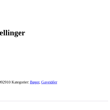
llinger
092910
Kategorier:
Bøger
,
Gaveidéer