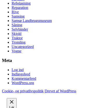
Rebslagning
Reparation
Rive
Samsing
Samsø Landbrugsmuseum
Såning
Selvbinder
Skjold
Traktor
Tromling
Uncategorized
Vogne
Meta
Log ind
Indlægsfeed
Kommentarfeed
WordPress.org
Cookie- og privatlivspolitik
Drevet af WordPress
Luk