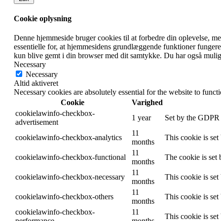
Cookie oplysning
Denne hjemmeside bruger cookies til at forbedre din oplevelse, 
essentielle for, at hjemmesidens grundlæggende funktioner fungere
kun blive gemt i din browser med dit samtykke.
Du har også muligh
Necessary
Necessary
Altid aktiveret
Necessary cookies are absolutely essential for the website to funct
Cookie
Varighed
cookielawinfo-checkbox-
1 year
Set by the GDPR C
advertisement
11
cookielawinfo-checkbox-analytics
This cookie is se
months
11
cookielawinfo-checkbox-functional
The cookie is set
months
11
cookielawinfo-checkbox-necessary
This cookie is se
months
11
cookielawinfo-checkbox-others
This cookie is se
months
cookielawinfo-checkbox-
11
This cookie is se
performance
months