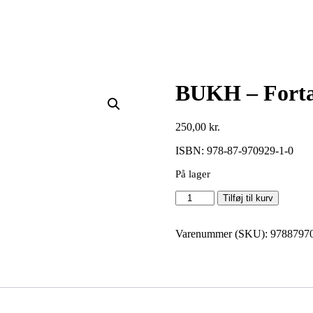
BUKH – Fortæ
250,00
kr.
ISBN: 978-87-970929-1-0
På lager
BUKH
Tilføj til kurv
-
Fortællinger
antal
Varenummer (SKU):
9788797