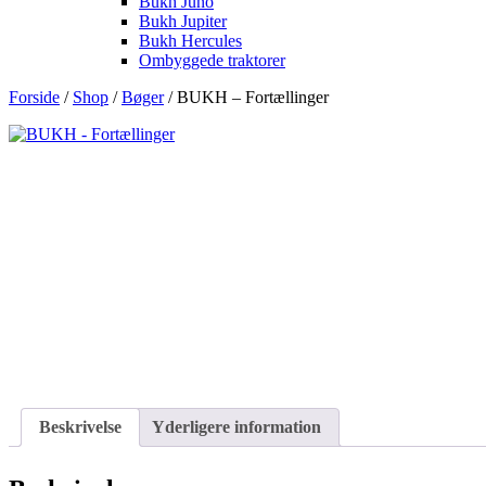
Bukh Juno
Bukh Jupiter
Bukh Hercules
Ombyggede traktorer
Forside
/
Shop
/
Bøger
/ BUKH – Fortællinger
Beskrivelse
Yderligere information