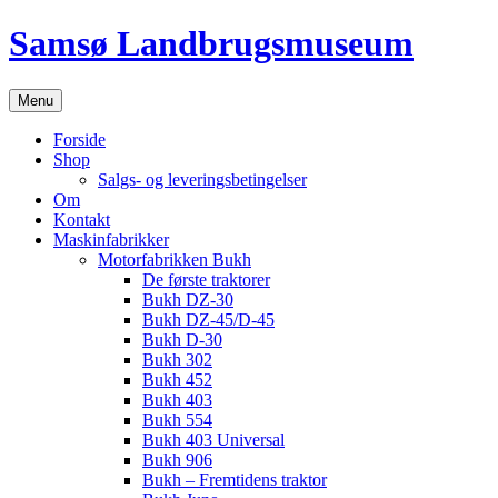
Hop
Samsø Landbrugsmuseum
til
indhold
Menu
Forside
Shop
Salgs- og leveringsbetingelser
Om
Kontakt
Maskinfabrikker
Motorfabrikken Bukh
De første traktorer
Bukh DZ-30
Bukh DZ-45/D-45
Bukh D-30
Bukh 302
Bukh 452
Bukh 403
Bukh 554
Bukh 403 Universal
Bukh 906
Bukh – Fremtidens traktor