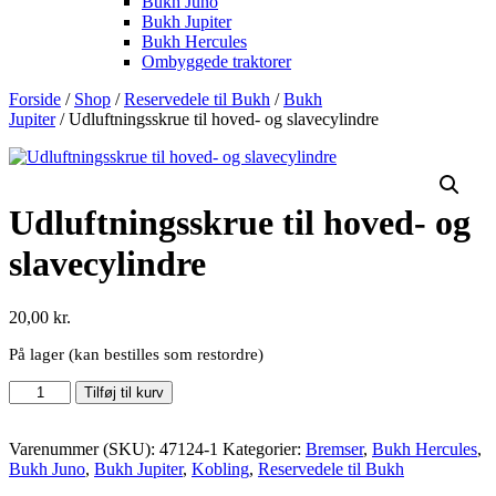
Bukh Juno
Bukh Jupiter
Bukh Hercules
Ombyggede traktorer
Forside
/
Shop
/
Reservedele til Bukh
/
Bukh
Jupiter
/ Udluftningsskrue til hoved- og slavecylindre
Udluftningsskrue til hoved- og
slavecylindre
20,00
kr.
På lager (kan bestilles som restordre)
Udluftningsskrue
Tilføj til kurv
til
hoved-
og
Varenummer (SKU):
47124-1
Kategorier:
Bremser
,
Bukh Hercules
,
slavecylindre
Bukh Juno
,
Bukh Jupiter
,
Kobling
,
Reservedele til Bukh
antal