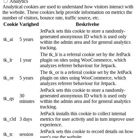
Analytics
Analytical cookies are used to understand how visitors interact with
the website. These cookies help provide information on metrics the
number of visitors, bounce rate, traffic source, etc.
Cookie
Varighed
Beskrivelse
JetPack sets this cookie to store a randomly-
generated anonymous ID which is used only
tk_ai
5 years
within the admin area and for general analytics
tracking.
The tk_lr is a referral cookie set by the JetPack
tk_lr
1 year
plugin on sites using WooCommerce, which
analyzes referrer behaviour for Jetpack.
The tk_or is a referral cookie set by the JetPack
tk_or
5 years
plugin on sites using WooCommerce, which
analyzes referrer behaviour for Jetpack.
JetPack sets this cookie to store a randomly-
30
generated anonymous ID which is used only
tk_qs
minutes
within the admin area and for general analytics
tracking.
JetPack installs this cookie to collect internal
tk_r3d
3 days
metrics for user activity and in turn improve user
experience.
JetPack sets this cookie to record details on how
tk_tc
session
user's use the website.