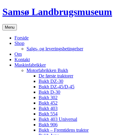
Hop
Samsø Landbrugsmuseum
til
indhold
Menu
Forside
Shop
Salgs- og leveringsbetingelser
Om
Kontakt
Maskinfabrikker
Motorfabrikken Bukh
De første traktorer
Bukh DZ-30
Bukh DZ-45/D-45
Bukh D-30
Bukh 302
Bukh 452
Bukh 403
Bukh 554
Bukh 403 Universal
Bukh 906
Bukh – Fremtidens traktor