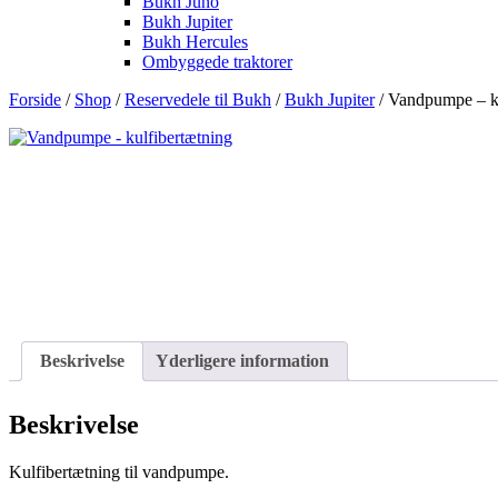
Bukh Juno
Bukh Jupiter
Bukh Hercules
Ombyggede traktorer
Forside
/
Shop
/
Reservedele til Bukh
/
Bukh Jupiter
/ Vandpumpe – ku
Beskrivelse
Yderligere information
Beskrivelse
Kulfibertætning til vandpumpe.