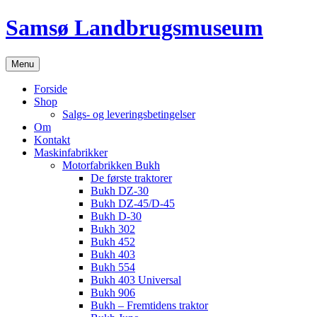
Hop
Samsø Landbrugsmuseum
til
indhold
Menu
Forside
Shop
Salgs- og leveringsbetingelser
Om
Kontakt
Maskinfabrikker
Motorfabrikken Bukh
De første traktorer
Bukh DZ-30
Bukh DZ-45/D-45
Bukh D-30
Bukh 302
Bukh 452
Bukh 403
Bukh 554
Bukh 403 Universal
Bukh 906
Bukh – Fremtidens traktor