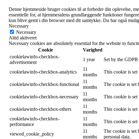
Denne hjemmeside bruger cookies til at forbedre din oplevelse, 
essentielle for, at hjemmesidens grundlæggende funktioner fungere
kun blive gemt i din browser med dit samtykke.
Du har også muligh
Necessary
Necessary
Altid aktiveret
Necessary cookies are absolutely essential for the website to funct
Cookie
Varighed
cookielawinfo-checkbox-
1 year
Set by the GDPR C
advertisement
11
cookielawinfo-checkbox-analytics
This cookie is se
months
11
cookielawinfo-checkbox-functional
The cookie is set
months
11
cookielawinfo-checkbox-necessary
This cookie is se
months
11
cookielawinfo-checkbox-others
This cookie is se
months
cookielawinfo-checkbox-
11
This cookie is se
performance
months
11
The cookie is set
viewed_cookie_policy
months
personal data.