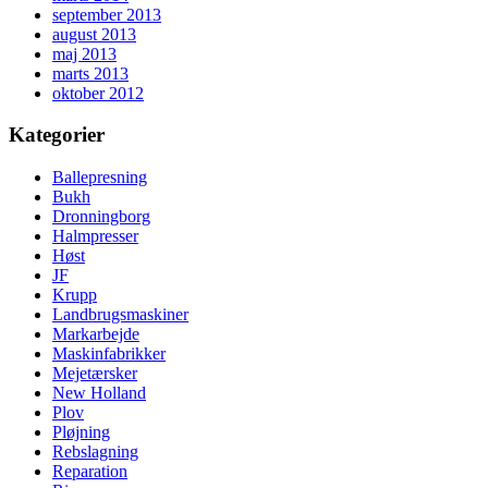
september 2013
august 2013
maj 2013
marts 2013
oktober 2012
Kategorier
Ballepresning
Bukh
Dronningborg
Halmpresser
Høst
JF
Krupp
Landbrugsmaskiner
Markarbejde
Maskinfabrikker
Mejetærsker
New Holland
Plov
Pløjning
Rebslagning
Reparation