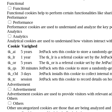
Functional
Functional
Functional cookies help to perform certain functionalities like shar
Performance
Performance
Performance cookies are used to understand and analyze the key per
Analytics
Analytics
Analytical cookies are used to understand how visitors interact wit
Cookie
Varighed
tk_ai
5 years
JetPack sets this cookie to store a randomly-
tk_lr
1 year
The tk_lr is a referral cookie set by the JetP
tk_or
5 years
The tk_or is a referral cookie set by the Jet
tk_qs
30 minutes
JetPack sets this cookie to store a randomly-
tk_r3d
3 days
JetPack installs this cookie to collect internal
tk_tc
session
JetPack sets this cookie to record details on h
Advertisement
Advertisement
Advertisement cookies are used to provide visitors with relevant a
Others
Others
Other uncategorized cookies are those that are being analyzed and h