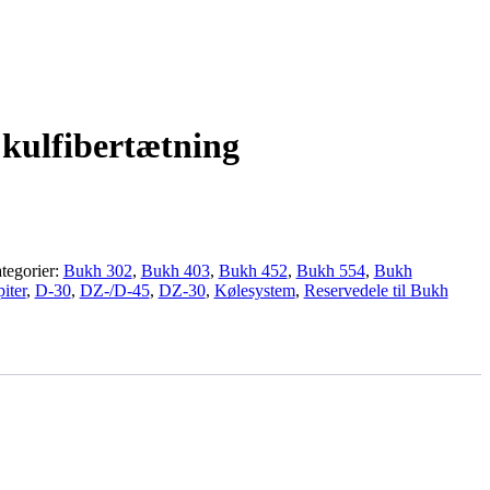
kulfibertætning
tegorier:
Bukh 302
,
Bukh 403
,
Bukh 452
,
Bukh 554
,
Bukh
iter
,
D-30
,
DZ-/D-45
,
DZ-30
,
Kølesystem
,
Reservedele til Bukh